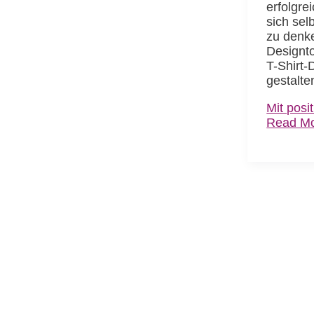
erfolgrei
sich sel
zu denk
Designto
T-Shirt-
gestalte
Mit posi
Read Mo